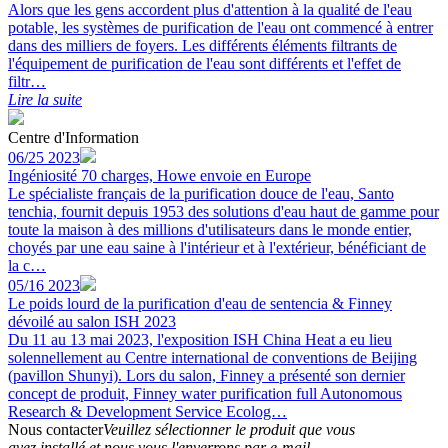
Alors que les gens accordent plus d'attention à la qualité de l'eau
potable, les systèmes de purification de l'eau ont commencé à entrer
dans des milliers de foyers. Les différents éléments filtrants de
l'équipement de purification de l'eau sont différents et l'effet de
filtr…
Lire la suite
Centre d'Information
06/25 2023
Ingéniosité 70 charges, Howe envoie en Europe
Le spécialiste français de la purification douce de l'eau, Santo
tenchia, fournit depuis 1953 des solutions d'eau haut de gamme pour
toute la maison à des millions d'utilisateurs dans le monde entier,
choyés par une eau saine à l'intérieur et à l'extérieur, bénéficiant de
la c…
05/16 2023
Le poids lourd de la purification d'eau de sentencia & Finney
dévoilé au salon ISH 2023
Du 11 au 13 mai 2023, l'exposition ISH China Heat a eu lieu
solennellement au Centre international de conventions de Beijing
(pavillon Shunyi). Lors du salon, Finney a présenté son dernier
concept de produit, Finney water purification full Autonomous
Research & Development Service Ecolog…
Nous contacter
Veuillez sélectionner le produit que vous
avez installé et nous vous l'enverrons par e-mail