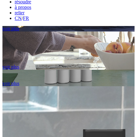
résoudre
à propos
relier
CN
/
FR
voir plus
voir plus
voir plus