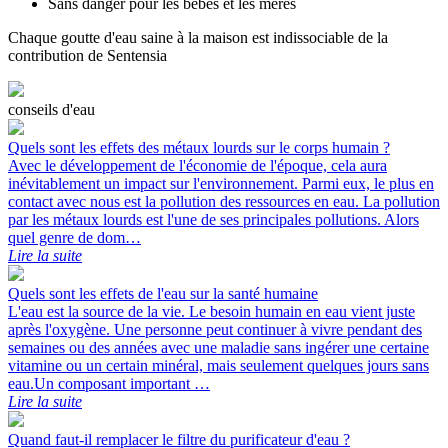
Sans danger pour les bébés et les mères
Chaque goutte d'eau saine à la maison est indissociable de la
contribution de Sentensia
conseils d'eau
Quels sont les effets des métaux lourds sur le corps humain ?
Avec le développement de l'économie de l'époque, cela aura
inévitablement un impact sur l'environnement. Parmi eux, le plus en
contact avec nous est la pollution des ressources en eau. La pollution
par les métaux lourds est l'une de ses principales pollutions. Alors
quel genre de dom…
Lire la suite
Quels sont les effets de l'eau sur la santé humaine
L'eau est la source de la vie. Le besoin humain en eau vient juste
après l'oxygène. Une personne peut continuer à vivre pendant des
semaines ou des années avec une maladie sans ingérer une certaine
vitamine ou un certain minéral, mais seulement quelques jours sans
eau.Un composant important …
Lire la suite
Quand faut-il remplacer le filtre du purificateur d'eau ?